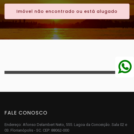
Imóvel não encontrado ou está alugado
FALE CONOSCO
Endereço: Afonso Delambert Neto, 555. Lagoa da Conceição. Sala 02 e
03. Florianópolis - SC. CEP: 88062-000